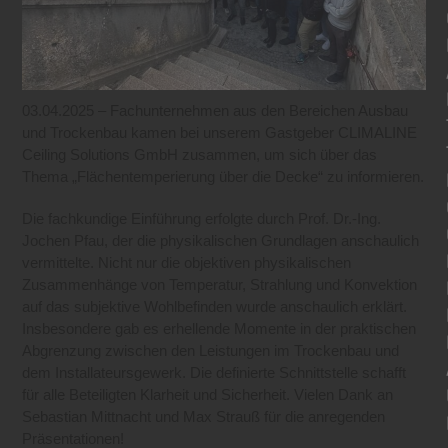
03.04.2025 – Fachunternehmen aus den Bereichen Ausbau
und Trockenbau kamen bei unserem Gastgeber CLIMALINE
Ceiling Solutions GmbH zusammen, um sich über das
Thema „Flächentemperierung über die Decke“ zu informieren.
Die fachkundige Einführung erfolgte durch Prof. Dr.-Ing.
Jochen Pfau, der die physikalischen Grundlagen anschaulich
vermittelte. Nicht nur die objektiven physikalischen
Zusammenhänge von Temperatur, Strahlung und Konvektion
auf das subjektive Wohlbefinden wurde anschaulich erklärt.
Insbesondere gab es erhellende Momente in der praktischen
Abgrenzung zwischen den Leistungen im Trockenbau und
dem Installateursgewerk. Die definierte Schnittstelle schafft
für alle Beteiligten Klarheit und Sicherheit. Vielen Dank an
Sebastian Mittnacht und Max Strauß für die anregenden
Präsentationen!