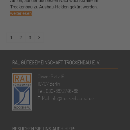
Aktion, auf der die besten Nachwuchskräfte im
Trockenbau zu Ausbau-Helden gekürt werden.
weiterlesen
Seite
Seite
Seite
Vorwärts
1
2
3
RAL GÜTEGEMEINSCHAFT TROCKENBAU E. V.
Olivaer Platz 16
10707 Berlin
Tel.: 030-8872746-88
E-Mail:
info@trockenbau-ral.de
BESUCHEN SIE UNS AUCH HIER: