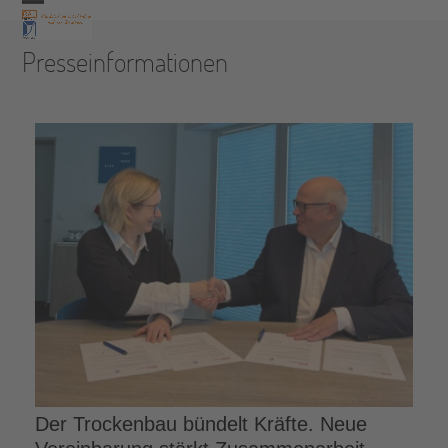
Skip
Open
Close
to
Presseinformationen
content
mobile
mobile
menu
menu
Der Trockenbau bündelt Kräfte. Neue