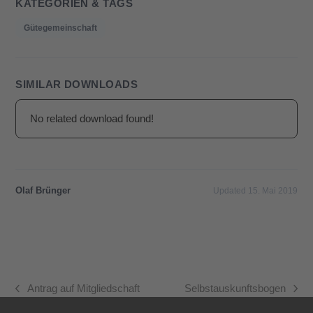
KATEGORIEN & TAGS
Gütegemeinschaft
SIMILAR DOWNLOADS
No related download found!
Olaf Brünger
Updated 15. Mai 2019
Antrag auf Mitgliedschaft
Selbstauskunftsbogen
vorheriger
Nächster
Beitrag:
Beitrag: