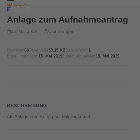
Skip
Open
Close
to
content
mobile
mobile
Anlage zum Aufnahmeantrag
menu
menu
15. Mai 2019
Olaf Brünger
Download
60
Dateigröße
59.15 KB
Datei-Anzahl
1
Erstellungsdatum
15. Mai 2019
Zuletzt aktualisiert
15. Mai 2019
Download
BESCHREIBUNG
Als Anlage zum Antrag auf Mitgliedschaft