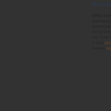
Kontak
OKEL Gmb
Wendeweg
34474 Diem
Tel: (0 56 9
Fax: (0 56 
E-Mail:
inf
Internet:
ht