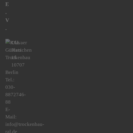
E
.
V
.
Olivaer
Platz
16
10707
Berlin
Tel.:
030-
8872746-
88
E-
Mail:
info@trockenbau-
ral.de