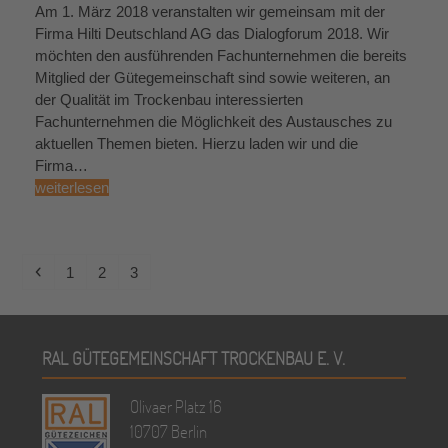
Am 1. März 2018 veranstalten wir gemeinsam mit der
Firma Hilti Deutschland AG das Dialogforum 2018. Wir
möchten den ausführenden Fachunternehmen die bereits
Mitglied der Gütegemeinschaft sind sowie weiteren, an
der Qualität im Trockenbau interessierten
Fachunternehmen die Möglichkeit des Austausches zu
aktuellen Themen bieten. Hierzu laden wir und die
Firma…
weiterlesen
Vorheriger
Seite
Seite
Seite
1
2
3
RAL GÜTEGEMEINSCHAFT TROCKENBAU E. V.
Olivaer Platz 16
10707 Berlin